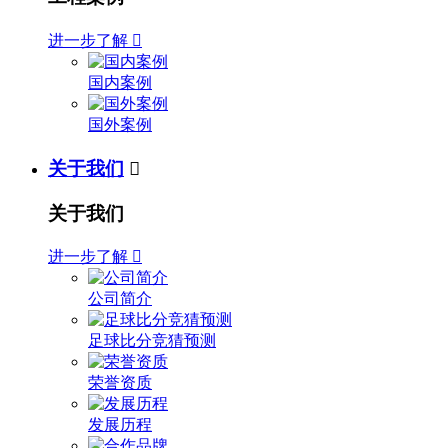
进一步了解

国内案例
国外案例
关于我们

关于我们
进一步了解

公司简介
足球比分竞猜预测
荣誉资质
发展历程