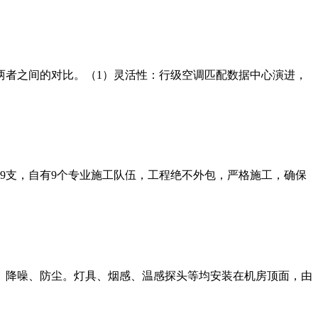
两者之间的对比。（1）灵活性：行级空调匹配数据中心演进，
师9支，自有9个专业施工队伍，工程绝不外包，严格施工，确保
、降噪、防尘。灯具、烟感、温感探头等均安装在机房顶面，由