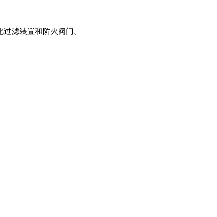
化过滤装置和防火阀门。