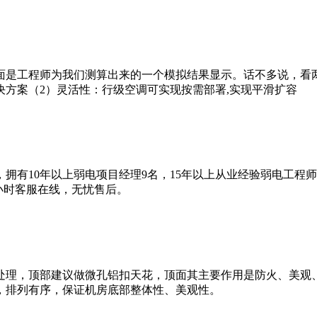
面是工程师为我们测算出来的一个模拟结果显示。话不多说，看
方案（2）灵活性：行级空调可实现按需部署,实现平滑扩容
拥有10年以上弱电项目经理9名，15年以上从业经验弱电工程
4小时客服在线，无忧售后。
处理，顶部建议做微孔铝扣天花，顶面其主要作用是防火、美观
，排列有序，保证机房底部整体性、美观性。