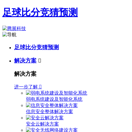
足球比分竞猜预测
足球比分竞猜预测
解决方案

解决方案
进一步了解

弱电系统建设及智能化系统
信息安全整体解决方案
安全云解决方案