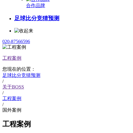
合作品牌
足球比分竞猜预测
020-87566596
工程案例
您现在的位置：
足球比分竞猜预测
/
关于BOSS
/
工程案例
/
国外案例
工程案例