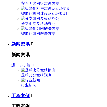
安全无线网络建设方案
智能化机房建设及动环监测
分支组网及移动办公
智能化组网解决方案
新闻资讯

新闻资讯
进一步了解

足球比分竞猜预测
行业新闻
工程案例

工程案例